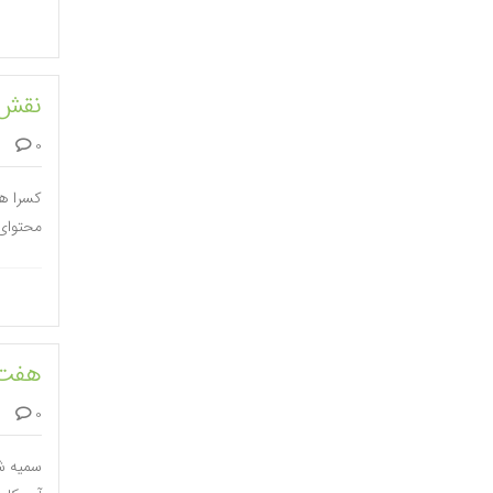
نقش 
0 دیدگاه
کسرا ه
محتوای 
هفت 
0 دیدگاه
سمیه شع