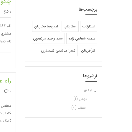
چگون
برچسب‌ها
0 دیدگاه
نام گذا
استارتاپ
استارتاپ‌
امیررضا فخاریان
مشتریان
سمیه شعاعی زاده
سید وحید مرتضوی
نام تجاری تان بسیار 
کارآفرینان
کسرا هاشمی شبستری
آرشیوها
راه ه
1397
0 دیدگاه
بهمن (1)
معضل بی
اسفند (6)
کنید. د
کمک می‌