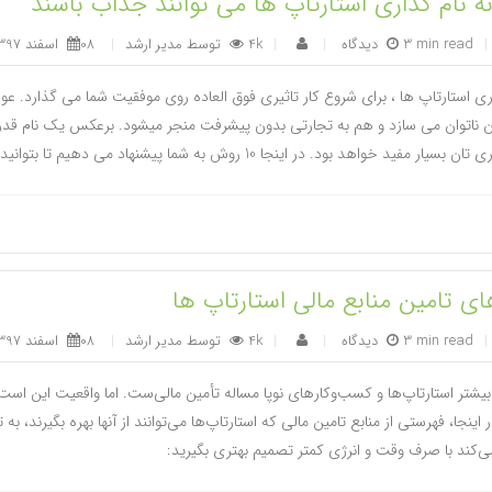
ه نام گذاری استارتاپ ها می توانند جذاب باشند
|
3 min read
|
4k
توسط
مدیر ارشد
|
08 اسفند 1397
|
ری استارتاپ ها ، برای شروع کار تاثیری فوق العاده روی موفقیت شما می گذارد. عواق
 ناتوان می سازد و هم به تجارتی بدون پیشرفت منجر میشود. برعکس یک نام قدرتمن
مفید خواهد بود. در اینجا 10 روش به شما پیشنهاد می دهیم تا بتوانید نامی زیبا و گیرا برای کسب و کار نوپا خود بیابید.
ای تامین منابع مالی استارتاپ ها
|
3 min read
|
4k
توسط
مدیر ارشد
|
08 اسفند 1397
|
شتر استارتاپ‌ها و کسب‌وکارهای نوپا مساله تأمین مالی‌ست. اما واقعیت این است ک
ر اینجا، فهرستی از منابع تامین مالی که استارتاپ‌ها می‌توانند از آنها بهره بگیرند،
کند با صرف وقت و انرژی کمتر تصمیم بهتری بگیرید: