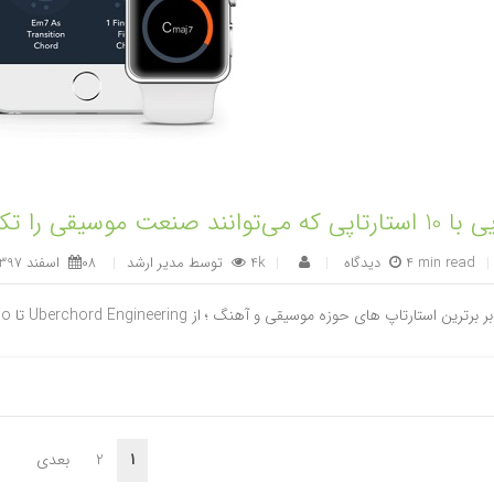
ی‌توانند صنعت موسیقی را تکان دهند
|
4 min read
|
4k
توسط
مدیر ارشد
|
08 اسفند 1397
|
ین استارتاپ های حوزه موسیقی و آهنگ ؛ از Uberchord Engineering تا Tradiio و ... امیررضا فخاریان
1
2
بعدی