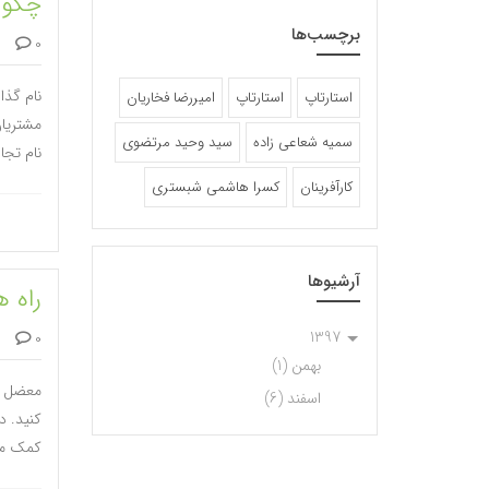
چگون
برچسب‌ها
0 دیدگاه
نام گذا
استارتاپ
استارتاپ‌
امیررضا فخاریان
مشتریان
سمیه شعاعی زاده
سید وحید مرتضوی
نام تجاری تان بسیار 
کارآفرینان
کسرا هاشمی شبستری
آرشیوها
راه ه
1397
0 دیدگاه
بهمن (1)
معضل بی
اسفند (6)
کنید. د
کمک می‌