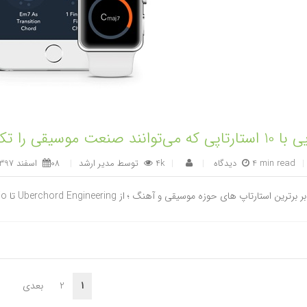
ی‌توانند صنعت موسیقی را تکان دهند
|
4 min read
|
4k
توسط
مدیر ارشد
|
08 اسفند 1397
|
ین استارتاپ های حوزه موسیقی و آهنگ ؛ از Uberchord Engineering تا Tradiio و ... امیررضا فخاریان
1
2
بعدی