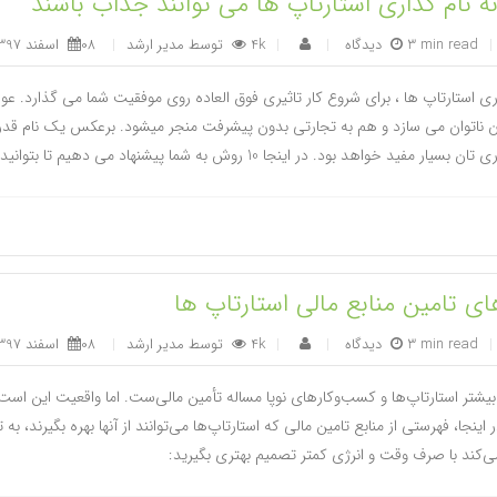
ه نام گذاری استارتاپ ها می توانند جذاب باشند
|
3 min read
|
4k
توسط
مدیر ارشد
|
08 اسفند 1397
|
ری استارتاپ ها ، برای شروع کار تاثیری فوق العاده روی موفقیت شما می گذارد. عواق
 ناتوان می سازد و هم به تجارتی بدون پیشرفت منجر میشود. برعکس یک نام قدرتمن
مفید خواهد بود. در اینجا 10 روش به شما پیشنهاد می دهیم تا بتوانید نامی زیبا و گیرا برای کسب و کار نوپا خود بیابید.
ای تامین منابع مالی استارتاپ ها
|
3 min read
|
4k
توسط
مدیر ارشد
|
08 اسفند 1397
|
شتر استارتاپ‌ها و کسب‌وکارهای نوپا مساله تأمین مالی‌ست. اما واقعیت این است ک
ر اینجا، فهرستی از منابع تامین مالی که استارتاپ‌ها می‌توانند از آنها بهره بگیرند،
کند با صرف وقت و انرژی کمتر تصمیم بهتری بگیرید: