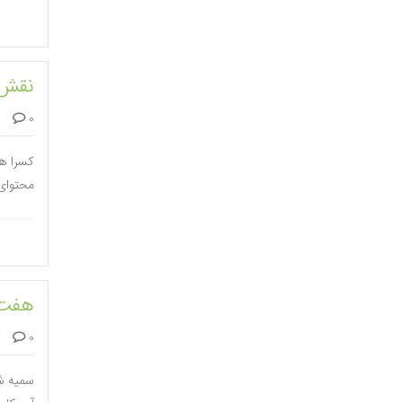
نقش 
0 دیدگاه
کسرا ه
محتوای 
هفت 
0 دیدگاه
سمیه شع