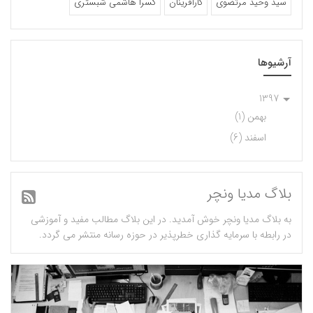
سید وحید مرتضوی
کارآفرینان
کسرا هاشمی شبستری
آرشیوها
1397
بهمن (1)
اسفند (6)
بلاگ مدیا ونچر
به بلاگ مدیا ونچر خوش آمدید. در این بلاگ مطالب مفید و آموزشی
در رابطه با سرمایه گذاری خطرپذیر در حوزه رسانه منتشر می گردد.