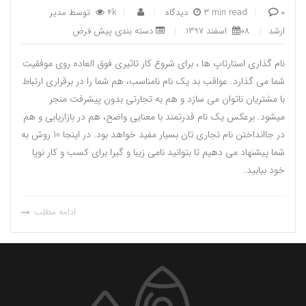
|
3 min read
|
4k
توسط
مدیر
0 دیدگاه
|
ارشد
|
08 اسفند 1397
|
دسته بندی پیش فرض
نام گذاری استارتاپ ها ، برای شروع کار تاثیری فوق العاده روی موفقیت
شما می گذارد. عواقب بد یک نام نامناسب، هم شما را در برقراری ارتباط
با مشتریان ناتوان می سازد و هم به تجارتی بدون پیشرفت منجر
میشود. برعکس یک نام قدرتمند با معنایی واضح، هم در بازاریابی و هم
در جاانداختن نام تجاری تان بسیار مفید خواهد بود. در اینجا 10 روش به
شما پیشنهاد می دهیم تا بتوانید نامی زیبا و گیرا برای کسب و کار نوپا
خود بیابید.
ادامه مطلب